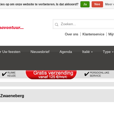
kies op om onze website te verbeteren. Is dat akkoord?
Ja
Nee
Meer 
Over ons
Klantenservice
Mij
r Uw feesten
Nieuwsbrief
Agenda
Italië
Type
Zwaeneberg