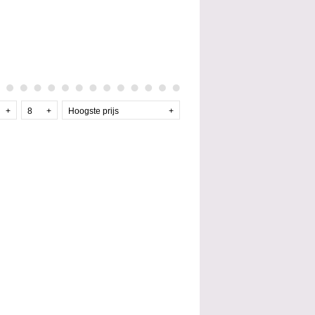
+
8
+
Hoogste prijs
+