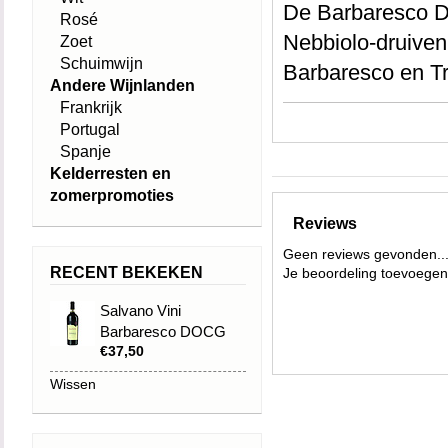
De Barbaresco D
Rosé
Nebbiolo-druiven
Zoet
Schuimwijn
Barbaresco en Tr
Andere Wijnlanden
roestvrijstalen t
Frankrijk
temperaturen tus
Portugal
Spanje
maanden in eiken
Kelderresten en
zomerpromoties
Reviews
In het glas prese
Geen reviews gevonden..
RECENT BEKEKEN
Je beoordeling toevoegen
met de jaren evol
aroma’s van vioo
Salvano Vini
Barbaresco DOCG
droge en fluwee
€37,50
2021
Wissen
Deze Barbaresco 