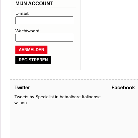
Piemontese speci
MIJN ACCOUNT
harde en pittige 
E-mail:
minstens twee uu
een temperatuur
Wachtwoord:
Salvano Vini staa
REGISTREREN
wijnbereidingstec
karakter van de
uitstekend voorb
Twitter
Facebook
Tweets by Specialist in betaalbare Italiaanse
wijnen