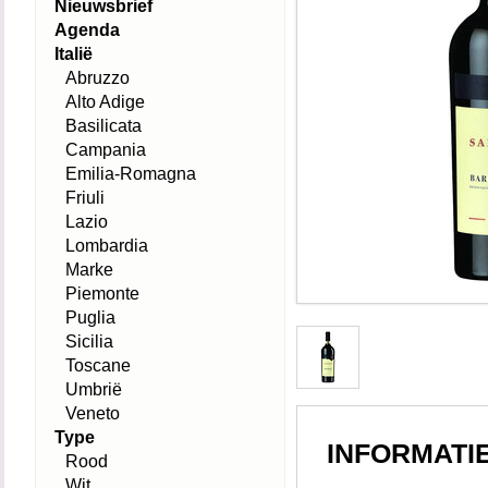
Nieuwsbrief
Agenda
Italië
Abruzzo
Alto Adige
Basilicata
Campania
Emilia-Romagna
Friuli
Lazio
Lombardia
Marke
Piemonte
Puglia
Sicilia
Toscane
Umbrië
Veneto
Type
INFORMATI
Rood
Wit