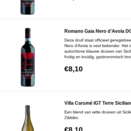
Romano Gaia Nero d'Avola DO
Deze druif staat officieel geregist
Nero d'Avola is veel bekender. Het 
autochtone blauwe druiven van Sicilië
fruitig en kruidig, gastronomisch br
€8,10
Villa Carumé IGT Terre Sicili
Een blend van witte druiven uit Sici
Zibbibo.
€8,10