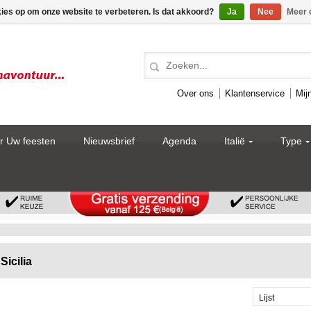
kies op om onze website te verbeteren. Is dat akkoord?
Ja
Nee
Meer 
Over ons
Klantenservice
Mij
r Uw feesten
Nieuwsbrief
Agenda
Italië
Type
Sicilia
Lijst