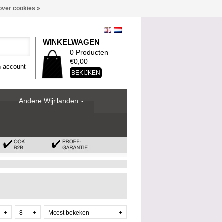
over cookies »
WINKELWAGEN
0 Producten
€0,00
n account
BEKIJKEN
Andere Wijnlanden
+
8
+
Meest bekeken
+