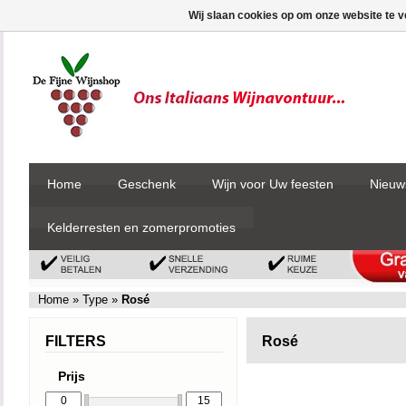
Wij slaan cookies op om onze website te v
Home
Geschenk
Wijn voor Uw feesten
Nieuw
Kelderresten en zomerpromoties
Home
»
Type
»
Rosé
FILTERS
Rosé
Prijs