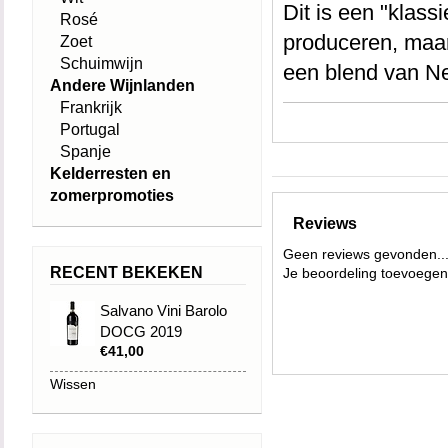
Dit is een "klass
Rosé
produceren, maar 
Zoet
Schuimwijn
een blend van Ne
Andere Wijnlanden
Serralunga d'Alb
Frankrijk
Portugal
Helder robijnrode
Spanje
met aroma's van 
Kelderresten en
zomerpromoties
Best met gerechte
Reviews
aan te raden zij
Geen reviews gevonden..
RECENT BEKEKEN
Je beoordeling toevoegen
al Barolo" (gemar
porcini risotto e
Salvano Vini Barolo
DOCG 2019
€41,00
Wissen