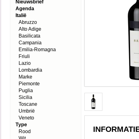
Nieuwsbrief
Agenda
Italië
Abruzzo
Alto Adige
Basilicata
Campania
Emilia-Romagna
Friuli
Lazio
Lombardia
Marke
Piemonte
Puglia
Sicilia
Toscane
Umbrië
Veneto
Type
INFORMATI
Rood
Wit