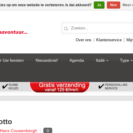
kies op om onze website te verbeteren. Is dat akkoord?
Ja
Nee
Meer 
Over ons
Klantenservice
Mij
r Uw feesten
Nieuwsbrief
Agenda
Italië
Type
otto
 Hans Couwenbergh
0