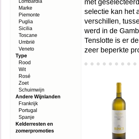
met geselecteerd
Lombardia
Marke
selectie kan het 
Piemonte
verschillen, tus
Puglia
Sicilia
werd in de Gamb
Toscane
Tenslotte is er d
Umbrië
Veneto
zeer beperkte pr
Type
Rood
Wit
Rosé
Zoet
Schuimwijn
Andere Wijnlanden
Frankrijk
Portugal
Spanje
Kelderresten en
zomerpromoties