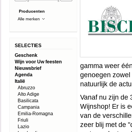
Producenten
SELECTIES
Geschenk
Wijn voor Uw feesten
gamma weer één 
Nieuwsbrief
genoegen zowel d
Agenda
Italië
natuurlijk de act
Abruzzo
Alto Adige
Vanaf nu zijn de 
Basilicata
Wijnshop​! Er is 
Campania
Emilia-Romagna
van de verschill
Friuli
zeer blij met de 
Lazio