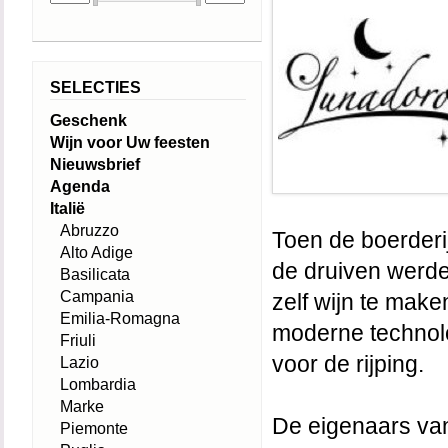
SELECTIES
Geschenk
Wijn voor Uw feesten
Nieuwsbrief
Agenda
Italië
Abruzzo
Toen de boerderi
Alto Adige
de druiven werde
Basilicata
Campania
zelf wijn te mak
Emilia-Romagna
moderne technolog
Friuli
voor de rijping.
Lazio
Lombardia
Marke
De eigenaars van
Piemonte