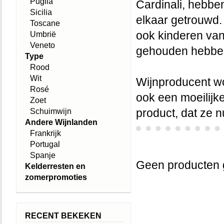
Puglia
Cardinali, hebbe
Sicilia
elkaar getrouwd.
Toscane
ook kinderen van 
Umbrië
Veneto
gehouden hebbe
Type
Rood
Wit
Wijnproducent wo
Rosé
ook een moeilijk
Zoet
Schuimwijn
product, dat ze n
Andere Wijnlanden
Frankrijk
Portugal
Spanje
Geen producten 
Kelderresten en
zomerpromoties
RECENT BEKEKEN