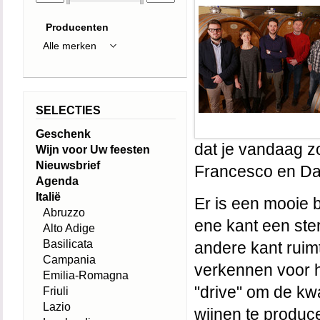
Producenten
SELECTIES
Geschenk
dat je vandaag zo
Wijn voor Uw feesten
Nieuwsbrief
Francesco en Dan
Agenda
Italië
Er is een mooie b
Abruzzo
ene kant een ster
Alto Adige
Basilicata
andere kant ruim
Campania
verkennen voor he
Emilia-Romagna
"drive" om de kwa
Friuli
Lazio
wijnen te produc