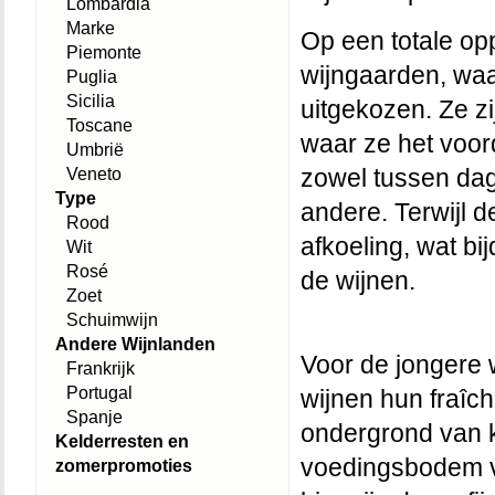
Lombardia
Marke
Op een totale op
Piemonte
wijngaarden, waa
Puglia
Sicilia
uitgekozen. Ze zi
Toscane
waar ze het voor
Umbrië
Veneto
zowel tussen dag
Type
andere. Terwijl d
Rood
afkoeling, wat bi
Wit
Rosé
de wijnen.
Zoet
Schuimwijn
Andere Wijnlanden
Voor de jongere 
Frankrijk
Portugal
wijnen hun fraîch
Spanje
ondergrond van k
Kelderresten en
voedingsbodem voo
zomerpromoties