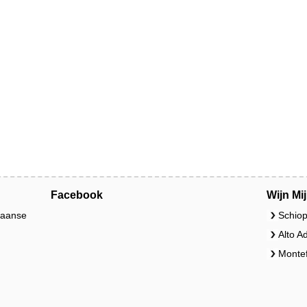
Facebook
Wijn Mi
liaanse
Schiop
Alto A
Montef