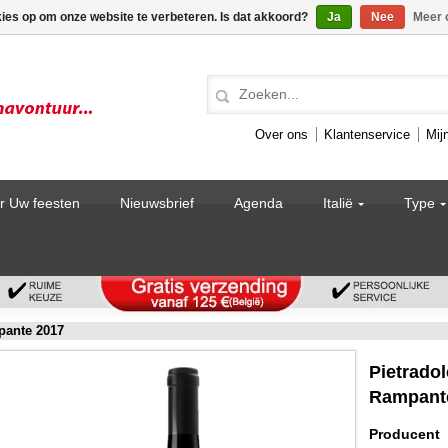
kies op om onze website te verbeteren. Is dat akkoord?
Ja
Nee
Meer 
Over ons
Klantenservice
Mij
r Uw feesten
Nieuwsbrief
Agenda
Italië
Type
pante 2017
Pietrado
Rampant
Producent