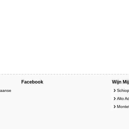
Facebook
Wijn Mi
liaanse
Schiop
Alto A
Montef