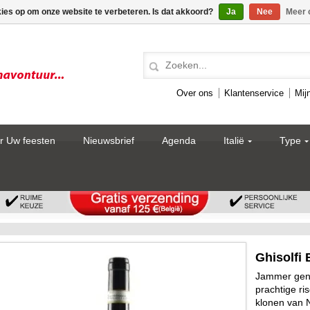
kies op om onze website te verbeteren. Is dat akkoord?
Ja
Nee
Meer 
Over ons
Klantenservice
Mij
r Uw feesten
Nieuwsbrief
Agenda
Italië
Type
Ghisolfi 
Jammer geno
prachtige ri
klonen van N