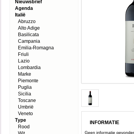
Nieuwsbrief
Agenda
Italië
Abruzzo
Alto Adige
Basilicata
Campania
Emilia-Romagna
Friuli
Lazio
Lombardia
Marke
Piemonte
Puglia
Sicilia
Toscane
Umbrië
Veneto
Type
INFORMATIE
Rood
Geen informatie gevonde
Wit