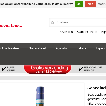
kies op om onze website te verbeteren. Is dat akkoord?
Ja
Nee
Meer 
Over ons
Klantenservice
Mij
r Uw feesten
Nieuwsbrief
Agenda
Italië
Type
Scacciad
Scacciadiav
gestructuree
rijkere gere