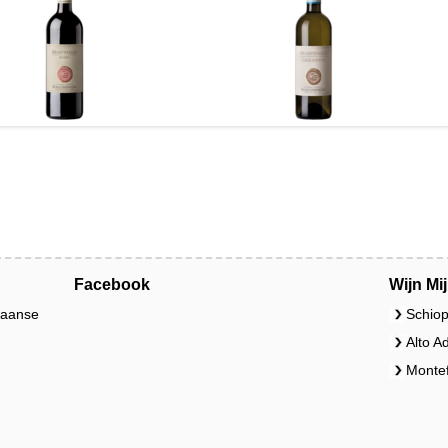
Facebook
Wijn Mi
liaanse
Schiop
Alto A
Montef