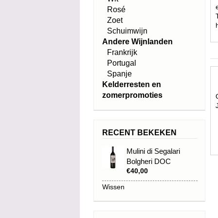
Rosé
Zoet
Schuimwijn
Andere Wijnlanden
Frankrijk
Portugal
Spanje
Kelderresten en
zomerpromoties
RECENT BEKEKEN
Mulini di Segalari
Bolgheri DOC
€40,00
Superiore Mulini di
Segalari 2011
Wissen