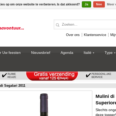
kies op om onze website te verbeteren. Is dat akkoord?
Ja
Nee
Meer 
Over ons
Klantenservice
Mij
r Uw feesten
Nieuwsbrief
Agenda
Italië
Type
di Segalari 2011
Mulini di
Superiore
Slechts ong
deze topper!