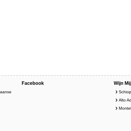
Facebook
Wijn Mi
liaanse
Schiop
Alto A
Montef