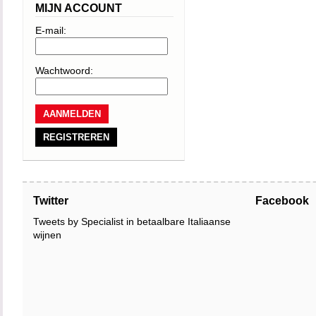
MIJN ACCOUNT
franse eik waarn
E-mail:
fruit, kruidighei
herhaling van het
Wachtwoord:
afdronk. Absoluu
REGISTREREN
Twitter
Facebook
Tweets by Specialist in betaalbare Italiaanse
wijnen