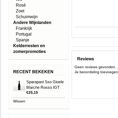
Rosé
Zoet
Schuimwijn
Andere Wijnlanden
Frankrijk
Portugal
Spanje
Kelderresten en
zomerpromoties
Reviews
Geen reviews gevonden..
RECENT BEKEKEN
Je beoordeling toevoegen
Sparapani Sso Gioele
Marche Rosso IGT
€25,15
Topklasse wijn v
de zoon van de w
Wissen
wijn. 100% Monte
gelegen op 400 