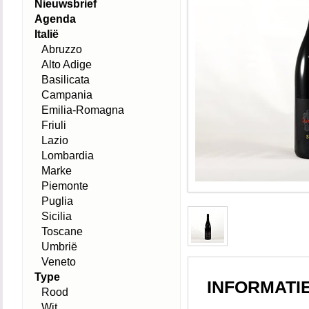
Nieuwsbrief
Agenda
Italië
Abruzzo
Alto Adige
Basilicata
Campania
Emilia-Romagna
Friuli
Lazio
Lombardia
Marke
Piemonte
Puglia
Sicilia
Toscane
Umbrië
Veneto
Type
INFORMATI
Rood
Wit