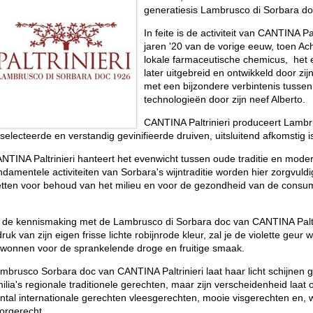
generatiesis Lambrusco di Sorbara do
In feite is de activiteit van CANTINA 
jaren '20 van de vorige eeuw, toen A
lokale farmaceutische chemicus, het 
later uitgebreid en ontwikkeld door z
met een bijzondere verbintenis tussen
technologieën door zijn neef Alberto.
CANTINA Paltrinieri produceert Lamb
selecteerde en verstandig gevinifieerde druiven, uitsluitend afkomstig 
NTINA Paltrinieri hanteert het evenwicht tussen oude traditie en mode
ndamentele activiteiten van Sorbara's wijntraditie worden hier zorgvuld
tten voor behoud van het milieu en voor de gezondheid van de consu
j de kennismaking met de Lambrusco di Sorbara doc van CANTINA Paltr
druk van zijn eigen frisse lichte robijnrode kleur, zal je de violette geur
wonnen voor de sprankelende droge en fruitige smaak.
mbrusco Sorbara doc van CANTINA Paltrinieri laat haar licht schijnen
ilia's regionale traditionele gerechten, maar zijn verscheidenheid laat 
ntal internationale gerechten vleesgerechten, mooie visgerechten en, 
orgerecht.