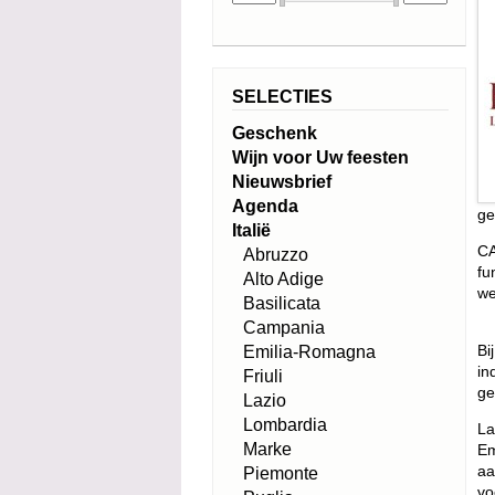
SELECTIES
Geschenk
Wijn voor Uw feesten
Nieuwsbrief
Agenda
ge
Italië
CA
Abruzzo
fu
Alto Adige
we
Basilicata
Campania
Bi
Emilia-Romagna
in
Friuli
ge
Lazio
Lombardia
La
Marke
Em
aa
Piemonte
vo