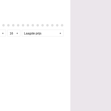
+
16
+
Laagste prijs
+