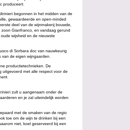
c produceert.
Paltrinieri begonnen in het midden van de
chille, gewaardeerde en open-minded
eerste deel van de wijnmakerij bouwde,
ijn zoon Gianfranco, en vandaag gerund
 oude wijsheid en de nieuwste
rusco di Sorbara doc van nauwkeurig
is van de eigen wijngaarden.
rne productietechnieken. De
ig uitgevoerd met alle respect voor de
ment.
inieri zult u aangenaam onder de
 waarderen en je zal uiteindelijk worden
 gepaard met de smaken van de regio
ook toe om de wijn te drinken bij een
waarom niet, koel geserveerd bij een