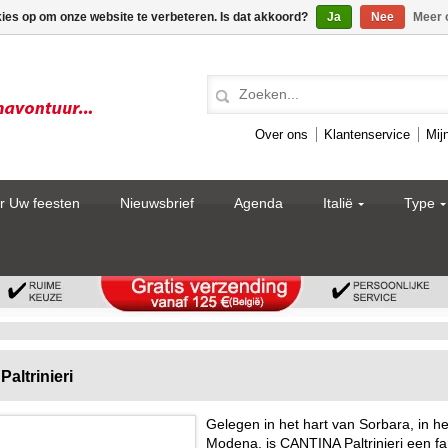
kies op om onze website te verbeteren. Is dat akkoord?
Ja
Nee
Meer 
Over ons
Klantenservice
Mij
r Uw feesten
Nieuwsbrief
Agenda
Italië
Type
Paltrinieri
Gelegen in het hart van Sorbara, in h
Modena, is CANTINA Paltrinieri een fami