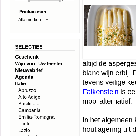
Producenten
SELECTIES
Geschenk
altijd de asperg
Wijn voor Uw feesten
Nieuwsbrief
blanc wijn erbij
Agenda
tevens veilige k
Italië
Abruzzo
Falkenstein
is e
Alto Adige
mooi alternatief.
Basilicata
Campania
Emilia-Romagna
In het algemeen k
Friuli
houtlagering uit
Lazio