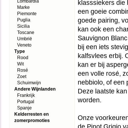
Lombardia
klasssiekers die
Marke
een goeie combin
Piemonte
goede pairing, v
Puglia
Sicilia
kan ook een cha
Toscane
Sauvignon Blanc
Umbrië
Veneto
bij een iets stev
Type
kalfsvlees erbij.
Rood
kan er bij asper
Wit
Rosé
een volle rosé, z
Zoet
nebbiolo, of een 
Schuimwijn
Andere Wijnlanden
Deze laatste kan
Frankrijk
worden.
Portugal
Spanje
Kelderresten en
Onze voorkeure
zomerpromoties
de
Pinot Grigio
va