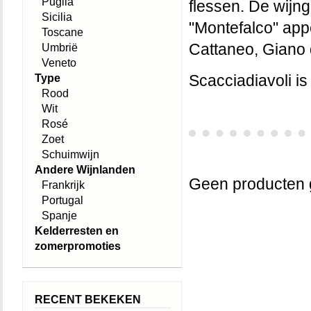
Puglia
flessen. De wijn
Sicilia
"Montefalco" app
Toscane
Cattaneo, Giano 
Umbrië
Veneto
Type
Scacciadiavoli is
Rood
Wit
Rosé
Zoet
Schuimwijn
Andere Wijnlanden
Geen producten 
Frankrijk
Portugal
Spanje
Kelderresten en
zomerpromoties
RECENT BEKEKEN