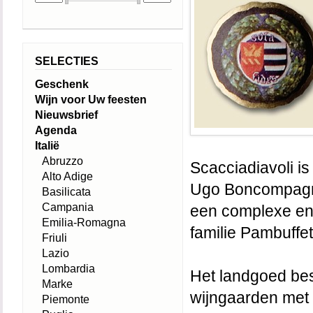
SELECTIES
Geschenk
Wijn voor Uw feesten
Nieuwsbrief
Agenda
Italië
Abruzzo
Scacciadiavoli i
Alto Adige
Ugo Boncompagni
Basilicata
Campania
een complexe en 
Emilia-Romagna
familie Pambuffet
Friuli
Lazio
Lombardia
Het landgoed bes
Marke
wijngaarden met 
Piemonte