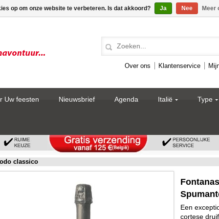
kies op om onze website te verbeteren. Is dat akkoord?
Ja
Nee
Meer 
Over ons
Klantenservice
Mij
r Uw feesten
Nieuwsbrief
Agenda
Italië
Type
odo classico
Fontana
Spumante
Een excepti
cortese drui