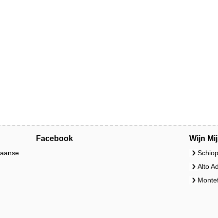
Facebook
Wijn Mi
liaanse
Schiop
Alto A
Montef