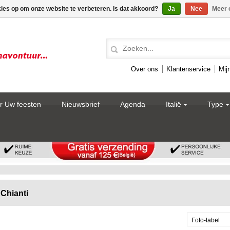
kies op om onze website te verbeteren. Is dat akkoord?
Ja
Nee
Meer 
Over ons
Klantenservice
Mij
r Uw feesten
Nieuwsbrief
Agenda
Italië
Type
Chianti
Foto-tabel