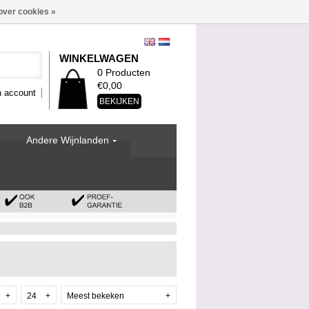
over cookies »
WINKELWAGEN
0 Producten
€0,00
n account
BEKIJKEN
Andere Wijnlanden
+
24
+
Meest bekeken
+