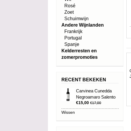
Rosé
Zoet
Schuimwijn
Andere Wijnlanden
Frankrijk
Portugal
Spanje
Kelderresten en
zomerpromoties
RECENT BEKEKEN
Carvinea Cunedda
Negroamaro Salento
€15,00
Rosso IGP 2021
€17,00
Wissen