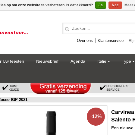
kies op om onze website te verbeteren. Is dat akkoord?
Ja
Nee
Meer 
Over ons
Klantenservice
Mij
r Uw feesten
Nieuwsbrief
Agenda
Italië
Type
osso IGP 2021
Carvine
-12%
Salento 
Een nieuwe