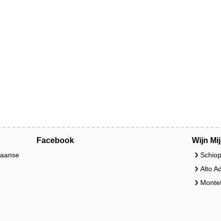
Facebook
Wijn Mi
liaanse
Schiop
Alto A
Montef