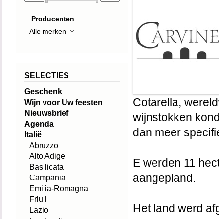
Producenten
SELECTIES
Geschenk
Cotarella, werel
Wijn voor Uw feesten
Nieuwsbrief
wijnstokken kond
Agenda
dan meer specifiek
Italië
Abruzzo
Alto Adige
E werden 11 hect
Basilicata
aangepland.
Campania
Emilia-Romagna
Friuli
Het land werd af
Lazio