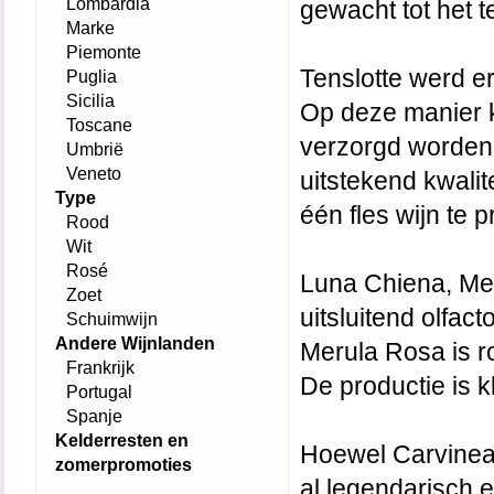
Lombardia
gewacht tot het t
Marke
Piemonte
Tenslotte werd e
Puglia
Sicilia
Op deze manier 
Toscane
verzorgd worden
Umbrië
Veneto
uitstekend kwali
Type
één fles wijn te 
Rood
Wit
Rosé
Luna Chiena, Mer
Zoet
uitsluitend olfac
Schuimwijn
Andere Wijnlanden
Merula Rosa is ros
Frankrijk
De productie is k
Portugal
Spanje
Kelderresten en
Hoewel Carvinea 
zomerpromoties
al legendarisch e