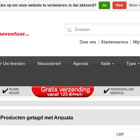
kies op om onze website te verbeteren. Is dat akkoord?
Ja
Nee
Meer 
Over ons
Klantenservice
Mij
r Uw feesten
Nieuwsbrief
Agenda
Italië
Type
Producten getagd met Arquata
Lijst