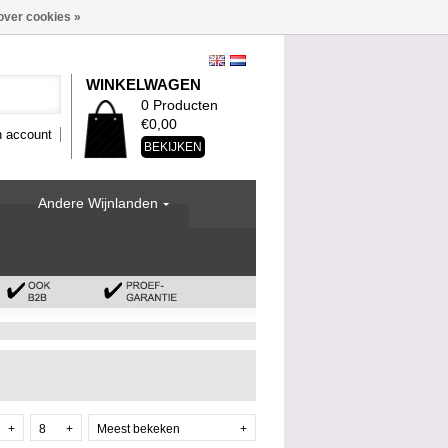
over cookies »
WINKELWAGEN
0 Producten
€0,00
n account
BEKIJKEN
Andere Wijnlanden
+
8
+
Meest bekeken
+