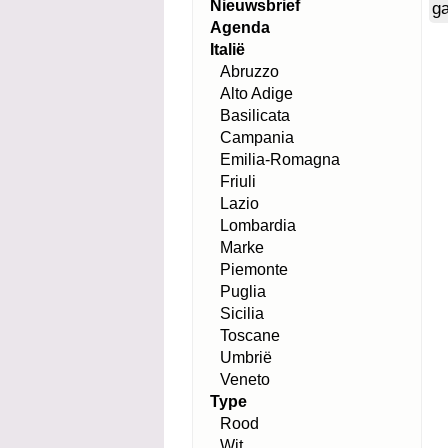
Nieuwsbrief
g
Agenda
Italië
Abruzzo
Alto Adige
Basilicata
Campania
Emilia-Romagna
Friuli
Lazio
Lombardia
Marke
Piemonte
Puglia
Sicilia
Toscane
Umbrië
Veneto
Type
Rood
Wit