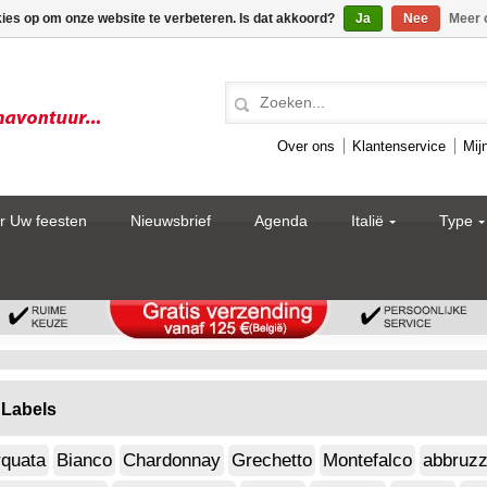
kies op om onze website te verbeteren. Is dat akkoord?
Ja
Nee
Meer 
Over ons
Klantenservice
Mij
r Uw feesten
Nieuwsbrief
Agenda
Italië
Type
Labels
rquata
Bianco
Chardonnay
Grechetto
Montefalco
abbruz