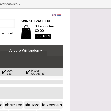
over cookies »
WINKELWAGEN
0 Producten
€0,00
n account
BEKIJKEN
Andere Wijnlanden
zo
abruzzen
abruzzo
falkenstein