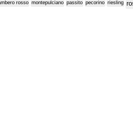
ambero rosso
montepulciano
passito
pecorino
riesling
ro