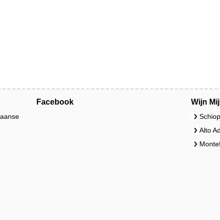
Facebook
Wijn Mi
liaanse
Schiop
Alto A
Montef