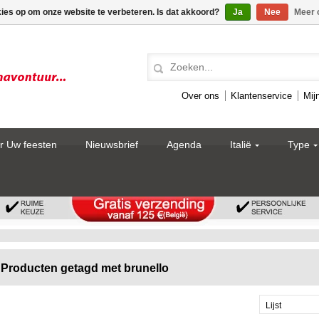
kies op om onze website te verbeteren. Is dat akkoord?
Ja
Nee
Meer 
Over ons
Klantenservice
Mij
r Uw feesten
Nieuwsbrief
Agenda
Italië
Type
Producten getagd met brunello
Lijst