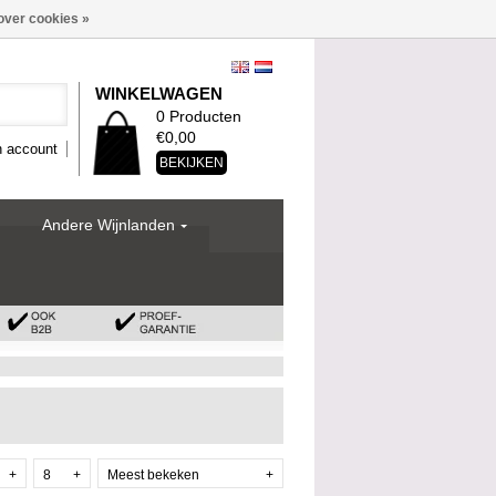
over cookies »
WINKELWAGEN
0 Producten
€0,00
n account
BEKIJKEN
Andere Wijnlanden
+
8
+
Meest bekeken
+