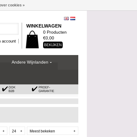
over cookies »
WINKELWAGEN
0 Producten
€0,00
n account
BEKIJKEN
Andere Wijnlanden
+
24
+
Meest bekeken
+